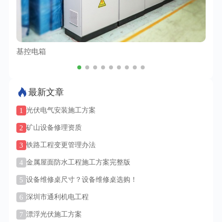
基控电箱
TC
最新文章
1
光伏电气安装施工方案
2
矿山设备修理资质
3
铁路工程变更管理办法
4
金属屋面防水工程施工方案完整版
5
设备维修桌尺寸？设备维修桌选购！
6
深圳市通利机电工程
7
漂浮光伏施工方案