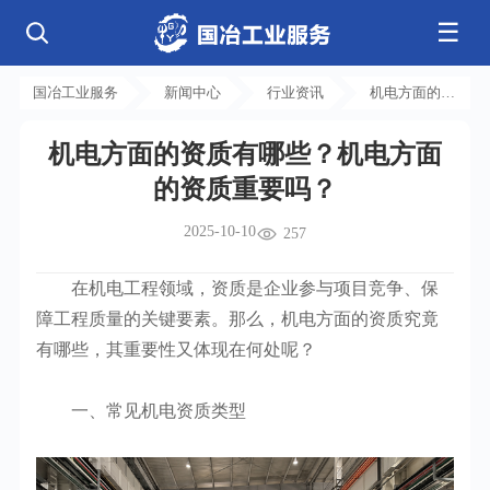
☰
公司简介
发展历程
核心业务
企业文化
资质荣誉
国冶工业服务
新闻中心
行业资讯
机电方面的资
电气工程
钢结构工程
工程案例
管道工程
环保工程
全部
质有哪些？机
净化工程
弱电工程
机电方面的资质有哪些？机电方面
电方面的资质
芯片 • 半导体
人工智能 • 机器人
新闻中心
设备安装
消防工程
的资质重要吗？
航天 • 低空
新能源汽车 • 智能网联
重要吗？
中央空调
基控电箱
新能源 • 储能
工业母机 • 精密装备
自动化工程
其它工程
联系我们
公司动态
行业资讯
2025-10-10
257
机电
安装
新材料 • 特种金属
生物 • 医药
工程技巧
机电知识
量子 • 脑机
其它
安装教程
工业百科
在机电工程领域，资质是企业参与项目竞争、保
工业问答
障工程质量的关键要素。那么，机电方面的资质究竟
有哪些，其重要性又体现在何处呢？
一、常见机电资质类型