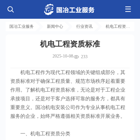
☰
公司简介
发展历程
核心业务
企业文化
资质荣誉
国冶工业服务
新闻中心
行业资讯
机电工程资质
电气工程
钢结构工程
工程案例
管道工程
环保工程
全部
标准
净化工程
弱电工程
机电工程资质标准
芯片 • 半导体
人工智能 • 机器人
新闻中心
设备安装
消防工程
航天 • 低空
新能源汽车 • 智能网联
2025-10-08
中央空调
基控电箱
233
新能源 • 储能
工业母机 • 精密装备
自动化工程
其它工程
联系我们
公司动态
行业资讯
机电
安装
新材料 • 特种金属
生物 • 医药
机电工程作为现代工程领域的关键组成部分，其
工程技巧
机电知识
量子 • 脑机
其它
安装教程
工业百科
资质标准对于确保工程质量、规范市场秩序起着重要
工业问答
作用。了解机电工程资质标准，无论是对于工程企业
承接项目，还是对于客户选择可靠的服务方，都具有
重要意义。国冶机电安装公司作为专业从事机电工程
服务的企业，始终严格遵循相关资质标准开展业务。
一、机电工程资质分类