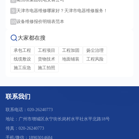
8
9
天津市电器维修哪家好？天津市电器维修服务！
10
设备维修报价明细表范本
大家都在搜
承包工程
工程项目
工程加固
扬尘治理
线缆敷设
货物技术
地面铺装
工程风险
施工应急
施工拍照
联系我们
联系电话：020-26240773
地址：广州市增城区永宁街长岗村水平社水平北路18号
传真：020-26240773
手机/微信：18903014684