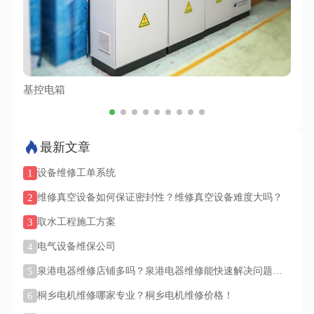
基控电箱
TC
最新文章
1
设备维修工单系统
2
维修真空设备如何保证密封性？维修真空设备难度大吗？
3
取水工程施工方案
4
电气设备维保公司
5
泉港电器维修店铺多吗？泉港电器维修能快速解决问题
吗？
6
桐乡电机维修哪家专业？桐乡电机维修价格！