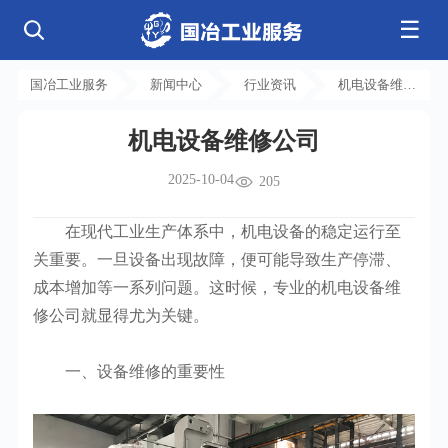
☰
公司简介
发展历程
核心业务
企业文化
资质荣誉
国冶工业服务
新闻中心
行业资讯
机电设备维修
电气工程
钢结构工程
工程案例
管道工程
环保工程
全部
公司
净化工程
弱电工程
机电设备维修公司
芯片 • 半导体
人工智能 • 机器人
新闻中心
设备安装
消防工程
航天 • 低空
新能源汽车 • 智能网联
2025-10-04
中央空调
基控电箱
205
新能源 • 储能
工业母机 • 精密装备
自动化工程
其它工程
联系我们
公司动态
行业资讯
机电
安装
新材料 • 特种金属
生物 • 医药
在现代工业生产体系中，机电设备的稳定运行至
工程技巧
机电知识
量子 • 脑机
其它
安装教程
工业百科
关重要。一旦设备出现故障，便可能导致生产停滞、
工业问答
成本增加等一系列问题。这时候，专业的机电设备维
修公司就显得尤为关键。
一、设备维修的重要性