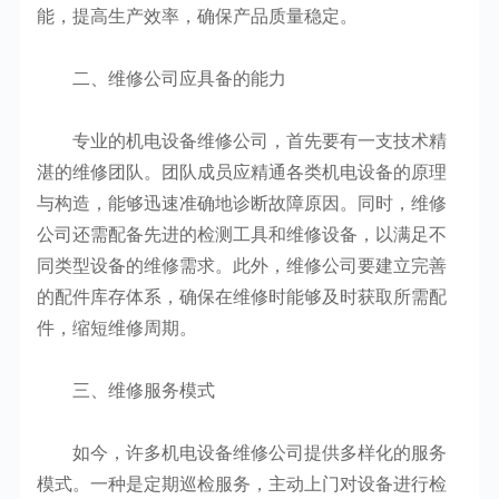
能，提高生产效率，确保产品质量稳定。
二、维修公司应具备的能力
专业的机电设备维修公司，首先要有一支技术精
湛的维修团队。团队成员应精通各类机电设备的原理
与构造，能够迅速准确地诊断故障原因。同时，维修
公司还需配备先进的检测工具和维修设备，以满足不
同类型设备的维修需求。此外，维修公司要建立完善
的配件库存体系，确保在维修时能够及时获取所需配
件，缩短维修周期。
三、维修服务模式
如今，许多机电设备维修公司提供多样化的服务
模式。一种是定期巡检服务，主动上门对设备进行检