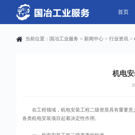
首页
公司简介
电气工程
芯片 • 半导体
公司动态
发展历程
钢结构工程
人工智能 • 机器
行业资讯
当前位置：
国冶工业服务
新闻中心
行业资讯
>
>
>
弱电工程
工业母机 • 精密装备
工业百科
设备安装
工业问答
新材料 • 特种金
全部
自动化工程
其它工程
机电安
2
机电
安装
在工程领域，机电安装工程二级资质具有重要意义
各类机电安装项目起着决定性作用。