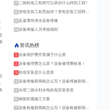
二级机电工程师可以承担什么样的工程?
7
变电安装工前景如何？变电安装工招聘要
8
求详解！
反渗透纯净水设备维修
9
配
施
设备维修人员考核细则
10
定
模
资讯热榜
设备维护费开票属于什么类
1
设备修理费怎么算？设备修理费标准！
2
机电安装是什么资质
3
可
设备维修新闻稿怎么写？设备维修新闻稿
4
化
范例！
表
办理二级水利水电机电安装资质
5
钢架防腐施工方案
6
设备检修新闻稿怎么写？设备检修新闻稿
7