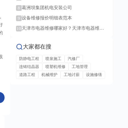
范例！
葛洲坝集团机电安装公司
8
，
设备维修报价明细表范本
9
好
天津市电器维修哪家好？天津市电器维修
10
的
服务！
大家都在搜
该
防静电工程
喷泉施工
汽修厂
连铸结晶器
喷塑机维修
工地管理
道路工程
机械维护
工地讨薪
设施修缮