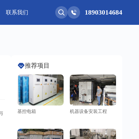
18903014684
联系我们
能网联
净化工程
新能源 • 储能
安装教程
基控电箱
其它
推荐项目
基控电箱
机器设备安装工程
洁净车
与