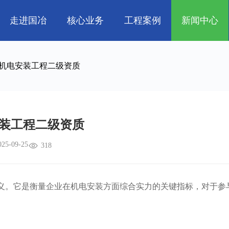
走进国冶
核心业务
工程案例
新闻中心
人
企业文化
管道工程
航天 • 低空
工程技巧
资质荣誉
环保工程
机电知识
新能源汽车 • 智
机电安装工程二级资质
属
消防工程
生物 • 医药
中央空调
量子 • 脑机
装工程二级资质
025-09-25
318
。它是衡量企业在机电安装方面综合实力的关键指标，对于参