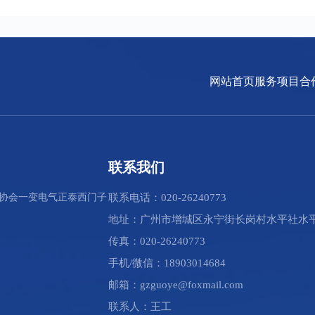
网站首页
服务项目
合
联系我们
协会
一变电气
正泰
西门子
联系电话：020-26240773
地址：广州市增城区永宁街长岗村水平社水平
传真：020-26240773
手机/微信：18903014684
邮箱：gzguoye@foxmail.com
联系人：王工