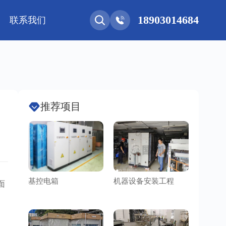
18903014684
联系我们
能网联
净化工程
新能源 • 储能
安装教程
基控电箱
其它
推荐项目
基控电箱
机器设备安装工程
洁净车
面