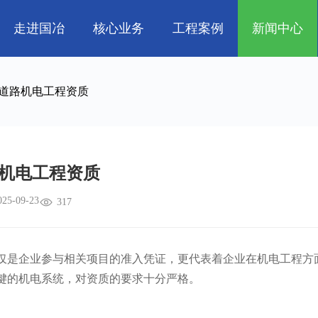
走进国冶
核心业务
工程案例
新闻中心
人
企业文化
管道工程
航天 • 低空
工程技巧
资质荣誉
环保工程
机电知识
新能源汽车 • 智
道路机电工程资质
属
消防工程
生物 • 医药
中央空调
量子 • 脑机
机电工程资质
025-09-23
317
是企业参与相关项目的准入凭证，更代表着企业在机电工程方
键的机电系统，对资质的要求十分严格。