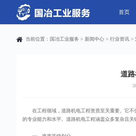
首页
公司简介
电气工程
芯片 • 半导体
公司动态
发展历程
钢结构工程
人工智能 • 机器
行业资讯
当前位置：
国冶工业服务
新闻中心
行业资讯
>
>
>
弱电工程
工业母机 • 精密装备
工业百科
设备安装
工业问答
新材料 • 特种金
全部
自动化工程
其它工程
道路
2
机电
安装
在工程领域，道路机电工程资质至关重要。它不仅
的专业能力和水平。道路机电工程涵盖众多复杂且关