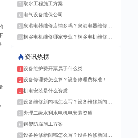
取水工程施工方案
7
电气设备维保公司
8
泉港电器维修店铺多吗？泉港电器维修能
9
的
快速解决问题吗？
下
桐乡电机维修哪家专业？桐乡电机维修价
10
格！
路
资讯热榜
设备维护费开票属于什么类
1
设备修理费怎么算？设备修理费标准！
2
量
机电安装是什么资质
3
设备维修新闻稿怎么写？设备维修新闻稿
4
，
范例！
办理二级水利水电机电安装资质
5
钢架防腐施工方案
6
设备检修新闻稿怎么写？设备检修新闻稿
7