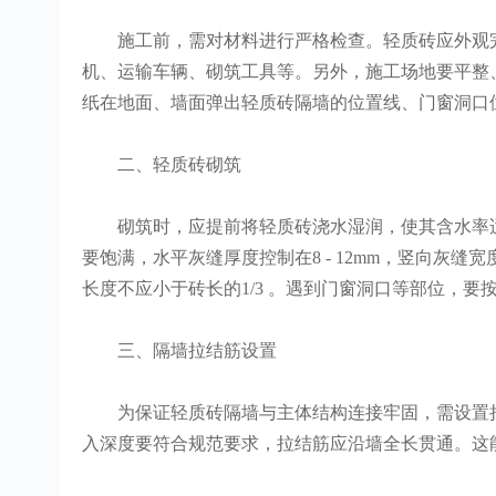
施工前，需对材料进行严格检查。轻质砖应外观完
机、运输车辆、砌筑工具等。另外，施工场地要平整
纸在地面、墙面弹出轻质砖隔墙的位置线、门窗洞口
二、轻质砖砌筑
砌筑时，应提前将轻质砖浇水湿润，使其含水率适
要饱满，水平灰缝厚度控制在8 - 12mm，竖向灰缝宽
长度不应小于砖长的1/3 。遇到门窗洞口等部位，
三、隔墙拉结筋设置
为保证轻质砖隔墙与主体结构连接牢固，需设置拉结筋。
入深度要符合规范要求，拉结筋应沿墙全长贯通。这