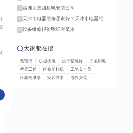
范例！
葛洲坝集团机电安装公司
8
天津市电器维修哪家好？天津市电器维修
9
挂
服务！
证
设备维修报价明细表范本
10
大家都在搜
从
色谱仪
机械机电
烘干箱维修
工地用电
桥梁工程
维修塑料机
工地安全员
压塑机维修
安装方案
电仪安装