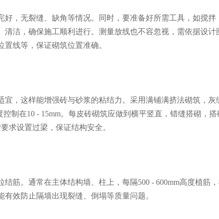
好，无裂缝、缺角等情况。同时，要准备好所需工具，如搅拌
、清洁，确保施工顺利进行。测量放线也不容忽视，需依据设计
位置线等，保证砌筑位置准确。
宜，这样能增强砖与砂浆的粘结力。采用满铺满挤法砌筑，灰
度控制在10 - 15mm。每皮砖砌筑应做到横平竖直，错缝搭砌，搭
要按要求设置过梁，保证结构安全。
通常在主体结构墙、柱上，每隔500 - 600mm高度植筋，
能有效防止隔墙出现裂缝、倒塌等质量问题。