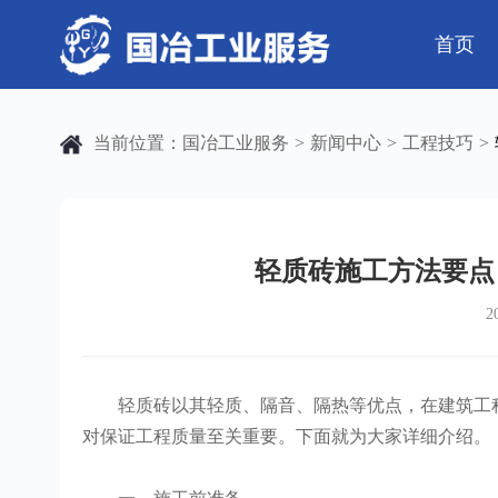
首页
公司简介
电气工程
芯片 • 半导体
公司动态
发展历程
钢结构工程
人工智能 • 机器
行业资讯
当前位置：
国冶工业服务
新闻中心
工程技巧
>
>
>
弱电工程
工业母机 • 精密装备
工业百科
设备安装
工业问答
新材料 • 特种金
全部
自动化工程
其它工程
轻质砖施工方法要点
2
机电
安装
轻质砖以其轻质、隔音、隔热等优点，在建筑工程
对保证工程质量至关重要。下面就为大家详细介绍。