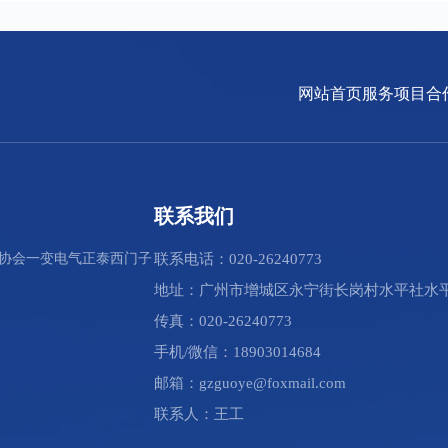
网站首页
服务项目
合
联系我们
协会
一变电气
正泰
西门子
联系电话：020-26240773
地址：广州市增城区永宁街长岗村水平社水平
传真：020-26240773
手机/微信：18903014684
邮箱：gzguoye@foxmail.com
联系人：王工