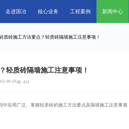
走进国冶
核心业务
工程案例
新闻中心
人
企业文化
管道工程
航天 • 低空
工程技巧
资质荣誉
环保工程
机电知识
新能源汽车 • 智
轻质砖施工方法要点？轻质砖隔墙施工注意事项！
属
消防工程
生物 • 医药
中央空调
量子 • 脑机
？轻质砖隔墙施工注意事项！
025-09-19
424
中应用广泛。掌握轻质砖的施工方法要点及隔墙施工注意事项