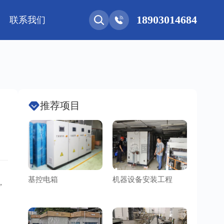
18903014684
联系我们
能网联
净化工程
新能源 • 储能
安装教程
基控电箱
其它
推荐项目
基控电箱
机器设备安装工程
洁净车
，