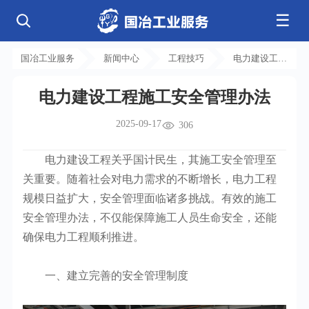
☰
公司简介
发展历程
核心业务
企业文化
资质荣誉
国冶工业服务
新闻中心
工程技巧
电力建设工程
电气工程
钢结构工程
工程案例
管道工程
环保工程
全部
施工安全管理
净化工程
弱电工程
电力建设工程施工安全管理办法
办法
芯片 • 半导体
人工智能 • 机器人
新闻中心
设备安装
消防工程
航天 • 低空
新能源汽车 • 智能网联
2025-09-17
中央空调
基控电箱
306
新能源 • 储能
工业母机 • 精密装备
自动化工程
其它工程
联系我们
公司动态
行业资讯
机电
安装
新材料 • 特种金属
生物 • 医药
电力建设工程关乎国计民生，其施工安全管理至
工程技巧
机电知识
量子 • 脑机
其它
安装教程
工业百科
关重要。随着社会对电力需求的不断增长，电力工程
工业问答
规模日益扩大，安全管理面临诸多挑战。有效的施工
安全管理办法，不仅能保障施工人员生命安全，还能
确保电力工程顺利推进。
一、建立完善的安全管理制度