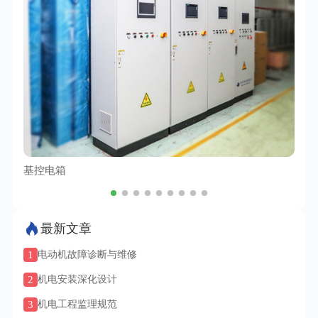
基控电箱
TC
最新文章
1
电动机故障诊断与维修
2
机电安装深化设计
3
机电工程监理规范